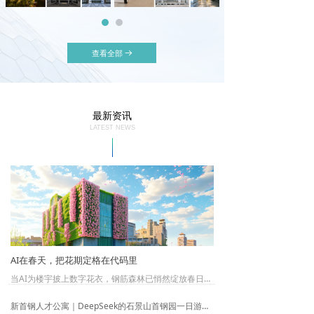
查看全部
뀠
最新资讯
LATEST NEWS
AI在春天，把花期定格在代码里
当AI为楼宇披上数字花衣，钢筋森林已悄然绽放春日序章。
新首钢人才公寓｜DeepSeek的石景山首钢园一日游攻略！