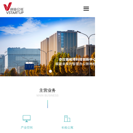
ꀇ
首页
끀
ꀶ
关于我们
ꁦ
主营业务-产业空间运营
ꄃ
主营业务-产业服务
ꁢ
生态圈
ꂓ
新闻中心
ꁘ
诚招英才
主营业务
MAIN BUSINESS
ꄀ
资源合作
ꀖ
ꀶ
产业空间
长租公寓