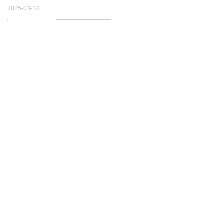
2025-03-14
新首钢人才公寓｜积极响应“2025年返工季惠民租房服务活动”
2025-03-14
活动招募｜国家高新技术企业政策解读会邀您参加
2025-03-14